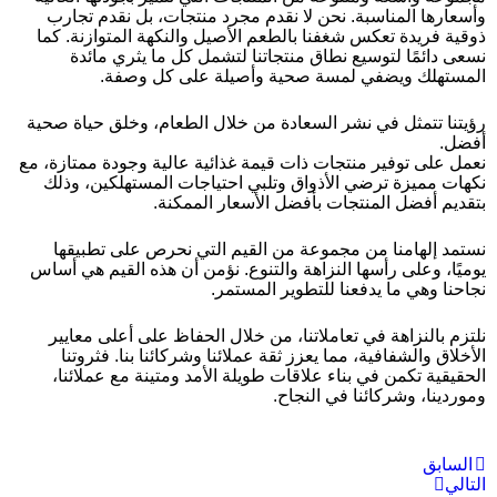
وأسعارها المناسبة. نحن لا نقدم مجرد منتجات، بل نقدم تجارب
ذوقية فريدة تعكس شغفنا بالطعم الأصيل والنكهة المتوازنة. كما
نسعى دائمًا لتوسيع نطاق منتجاتنا لتشمل كل ما يثري مائدة
المستهلك ويضفي لمسة صحية وأصيلة على كل وصفة.
رؤيتنا تتمثل في نشر السعادة من خلال الطعام، وخلق حياة صحية
أفضل.
نعمل على توفير منتجات ذات قيمة غذائية عالية وجودة ممتازة، مع
نكهات مميزة ترضي الأذواق وتلبي احتياجات المستهلكين، وذلك
بتقديم أفضل المنتجات بأفضل الأسعار الممكنة.
نستمد إلهامنا من مجموعة من القيم التي نحرص على تطبيقها
يوميًا، وعلى رأسها النزاهة والتنوع. نؤمن أن هذه القيم هي أساس
نجاحنا وهي ما يدفعنا للتطوير المستمر.
نلتزم بالنزاهة في تعاملاتنا، من خلال الحفاظ على أعلى معايير
الأخلاق والشفافية، مما يعزز ثقة عملائنا وشركائنا بنا. فثروتنا
الحقيقية تكمن في بناء علاقات طويلة الأمد ومتينة مع عملائنا،
وموردينا، وشركائنا في النجاح.
السابق
التالي