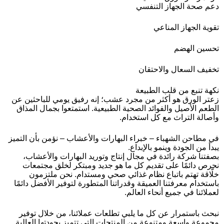
دعم صحة الجهاز التنفسي
تقوية الجهاز المناعي
تحسين الهضم
تخفيف السعال والاحتقان
نكهة تنبع من قلب الطبيعة
زعتر الورق هو أكثر من مجرد عشب؛ إنه رفيق يومي للباحثين عن
الطعم الأصيل والفوائد الصحية الطبيعية. استمتعوا بجمال المذاق
وأصالة التراث مع كل استخدام.
في مطاحن الشهباء – خبراء البهارات والأعشاب – نؤمن بأن التميز
يبدأ من الجودة وينمو بالإبداع.
بصفتنا شركة رائدة في مجال إنتاج وتوريد البهارات والأعشاب،
نحرص دائمًا على تقديم كل ما هو جديد ومبتكر لخلق مجتمعات
خلّاقة تهتم باتباع نظام غذائي صحي ومستدام. نحن ملتزمون
باستخدام معرفتنا العميقة وقدراتنا المتطورة لتوفير الأفضل دائمًا
لعملائنا في جميع أنحاء العالم.
نبحث باستمرار عن كل ما يلبي تطلعات عملائنا، من خلال توفير
مجموعة واسعة ومتنوعة من المنتجات التي تتميز بجودتها العالية