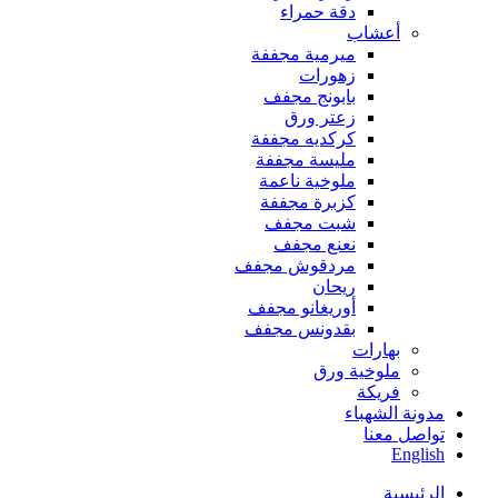
دقة حمراء
أعشاب
ميرمية مجففة
زهورات
بابونج مجفف
زعتر ورق
كركديه مجففة
مليسة مجففة
ملوخية ناعمة
كزبرة مجففة
شبت مجفف
نعنع مجفف
مردقوش مجفف
ريحان
أوريغانو مجفف
بقدونس مجفف
بهارات
ملوخية ورق
فريكة
مدونة الشهباء
تواصل معنا
English
الرئيسية