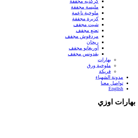
كركديه مجففة
مليسة مجففة
ملوخية ناعمة
كزبرة مجففة
شبت مجفف
نعنع مجفف
مردقوش مجفف
ريحان
أوريغانو مجفف
بقدونس مجفف
بهارات
ملوخية ورق
فريكة
مدونة الشهباء
تواصل معنا
English
بهارات اوزي