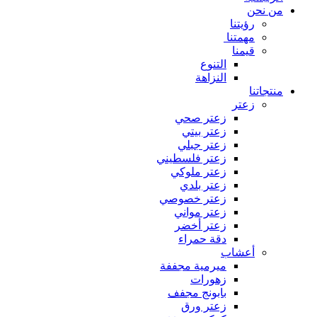
من نحن
رؤيتنا
مهمتنا
قيمنا
التنوع
النزاهة
منتجاتنا
زعتر
زعتر صحي
زعتر بيتي
زعتر جبلي
زعتر فلسطيني
زعتر ملوكي
زعتر بلدي
زعتر خصوصي
زعتر مواني
زعتر أخضر
دقة حمراء
أعشاب
ميرمية مجففة
زهورات
بابونج مجفف
زعتر ورق