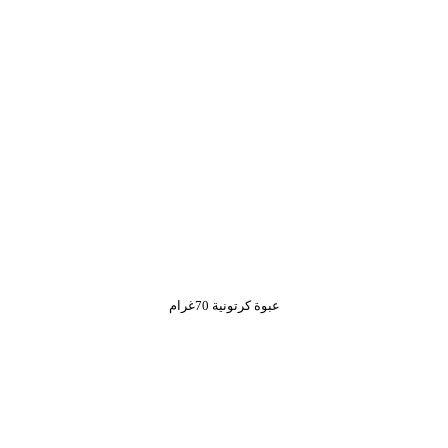
عبوة كرتونية 70غرام