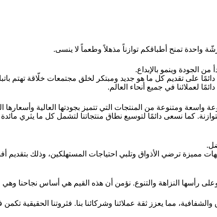
احدة تمنح أطباقكم توازناً مذهلاً وطعماً لا ينسى.
من الجودة وينمو بالإبداع.
ائمًا على تقديم كل ما هو جديد ومبتكر لخلق مجتمعات خلّاقة تهتم با
مًا لعملائنا في جميع أنحاء العالم.
 واسعة ومتنوعة من المنتجات التي تتميز بجودتها العالية وأسعارها ال
وازنة. كما نسعى دائمًا لتوسيع نطاق منتجاتنا لتشمل كل ما يثري ما
ضل.
هات مميزة ترضي الأذواق وتلبي احتياجات المستهلكين، وذلك بتقديم أ
على رأسها النزاهة والتنوع. نؤمن أن هذه القيم هي أساس نجاحنا وهي ما
والشفافية، مما يعزز ثقة عملائنا وشركائنا بنا. فثروتنا الحقيقية تكمن 