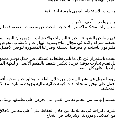
مناسب للاستخدام اليومي بلمسة احترافية
مزيج واحد… آلاف النكهات
مع بهارات مشكلة اكسترا، لا حاجة للبحث عن وصفات معقدة، فقط رشّة و
في مطاحن الشهباء – خبراء البهارات والأعشاب – نؤمن بأن التميز يبدأ 
بصفتنا شركة رائدة في مجال إنتاج وتوريد البهارات والأعشاب، نحرص د
ملتزمون باستخدام معرفتنا العميقة وقدراتنا المتطورة لتوفير الأفضل دائ
نبحث باستمرار عن كل ما يلبي تطلعات عملائنا، من خلال توفير مجموعة
بل نقدم تجارب ذوقية فريدة تعكس شغفنا بالطعم الأصيل والنكهة المت
وأصيلة على كل وصفة.
رؤيتنا تتمثل في نشر السعادة من خلال الطعام، وخلق حياة صحية أف
نعمل على توفير منتجات ذات قيمة غذائية عالية وجودة ممتازة، مع نك
الممكنة.
نستمد إلهامنا من مجموعة من القيم التي نحرص على تطبيقها يوميًا، و
نلتزم بالنزاهة في تعاملاتنا، من خلال الحفاظ على أعلى معايير الأخلاق 
مع عملائنا، وموردينا، وشركائنا في النجاح.