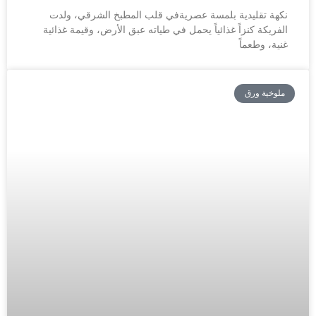
نكهة تقليدية بلمسة عصريةفي قلب المطبخ الشرقي، ولدت
الفريكة كنزاً غذائياً يحمل في طياته عبق الأرض، وقيمة غذائية
غنية، وطعماً
ملوخية ورق