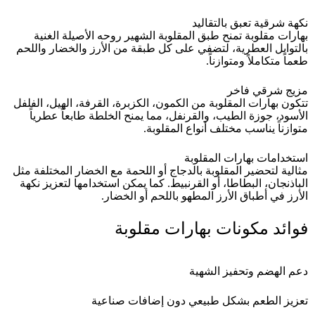
نكهة شرقية تعبق بالتقاليد
بهارات مقلوبة تمنح طبق المقلوبة الشهير روحه الأصيلة الغنية
بالتوابل العطرية، لتضفي على كل طبقة من الأرز والخضار واللحم
طعماً متكاملاً ومتوازناً.
مزيج شرقي فاخر
تتكون بهارات المقلوبة من الكمون، الكزبرة، القرفة، الهيل، الفلفل
الأسود، جوزة الطيب، والقرنفل، مما يمنح الخلطة طابعاً عطرياً
متوازناً يناسب مختلف أنواع المقلوبة.
استخدامات بهارات المقلوبة
مثالية لتحضير المقلوبة بالدجاج أو اللحمة مع الخضار المختلفة مثل
الباذنجان، البطاطا، أو القرنبيط. كما يمكن استخدامها لتعزيز نكهة
الأرز في أطباق الأرز المطهو باللحم أو الخضار.
فوائد مكونات بهارات مقلوبة
دعم الهضم وتحفيز الشهية
تعزيز الطعم بشكل طبيعي دون إضافات صناعية