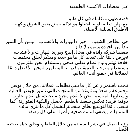
غني بمضادات الأكسدة الطبيعية
قصة طهي متكاملة في كل طبق
مع بهارات المقلوبة، اجعلوا موائدكم تنبض بعبق الشرق ونكهة
الأطباق العائلية الأصيلة.
في مطاحن الشهباء – خبراء البهارات والأعشاب – نؤمن بأن التميز
يبدأ من الجودة وينمو بالإبداع.
بصفتنا شركة رائدة في مجال إنتاج وتوريد البهارات والأعشاب،
نحرص دائمًا على تقديم كل ما هو جديد ومبتكر لخلق مجتمعات
خلّاقة تهتم باتباع نظام غذائي صحي ومستدام. نحن ملتزمون
باستخدام معرفتنا العميقة وقدراتنا المتطورة لتوفير الأفضل دائمًا
لعملائنا في جميع أنحاء العالم.
نبحث باستمرار عن كل ما يلبي تطلعات عملائنا، من خلال توفير
مجموعة واسعة ومتنوعة من المنتجات التي تتميز بجودتها العالية
وأسعارها المناسبة. نحن لا نقدم مجرد منتجات، بل نقدم تجارب
ذوقية فريدة تعكس شغفنا بالطعم الأصيل والنكهة المتوازنة. كما
نسعى دائمًا لتوسيع نطاق منتجاتنا لتشمل كل ما يثري مائدة
المستهلك ويضفي لمسة صحية وأصيلة على كل وصفة.
رؤيتنا تتمثل في نشر السعادة من خلال الطعام، وخلق حياة صحية
أفضل.