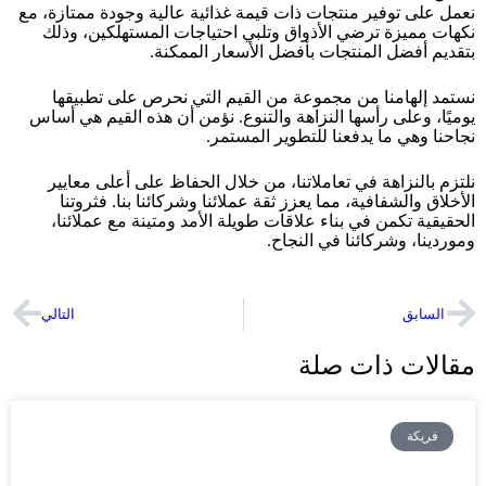
نعمل على توفير منتجات ذات قيمة غذائية عالية وجودة ممتازة، مع
نكهات مميزة ترضي الأذواق وتلبي احتياجات المستهلكين، وذلك
بتقديم أفضل المنتجات بأفضل الأسعار الممكنة.
نستمد إلهامنا من مجموعة من القيم التي نحرص على تطبيقها
يوميًا، وعلى رأسها النزاهة والتنوع. نؤمن أن هذه القيم هي أساس
نجاحنا وهي ما يدفعنا للتطوير المستمر.
نلتزم بالنزاهة في تعاملاتنا، من خلال الحفاظ على أعلى معايير
الأخلاق والشفافية، مما يعزز ثقة عملائنا وشركائنا بنا. فثروتنا
الحقيقية تكمن في بناء علاقات طويلة الأمد ومتينة مع عملائنا،
وموردينا، وشركائنا في النجاح.
السابق
التالي
مقالات ذات صلة
فريكة